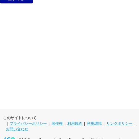
このサイトについて
|
プライバシーポリシー
|
著作権
|
利用規約
|
利用環境
|
リンクポリシー
|
お問い合わせ