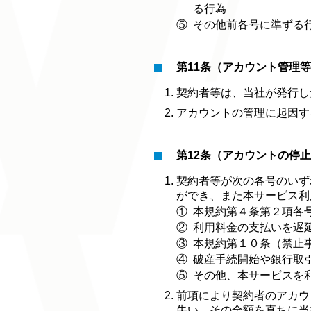
る行為
⑤
その他前各号に準ずる
第11条（アカウント管理
契約者等は、当社が発行し
アカウントの管理に起因す
第12条（アカウントの停
契約者等が次の各号のいず
ができ、また本サービス利
①
本規約第４条第２項各
②
利用料金の支払いを遅
③
本規約第１０条（禁止
④
破産手続開始や銀行取
⑤
その他、本サービスを
前項により契約者のアカウ
失い、その全額を直ちに当