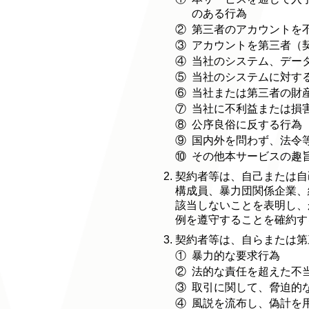
のある行為
②
第三者のアカウントを
③
アカウントを第三者（
④
当社のシステム、デー
⑤
当社のシステムに対す
⑥
当社または第三者の財
⑦
当社に不利益または損
⑧
公序良俗に反する行為
⑨
国内外を問わず、法令
⑩
その他本サービスの趣
契約者等は、自己または自
構成員、暴力団関係企業、
該当しないことを表明し、
例を遵守することを確約す
契約者等は、自らまたは第
①
暴力的な要求行為
②
法的な責任を超えた不
③
取引に関して、脅迫的
④
風説を流布し、偽計を