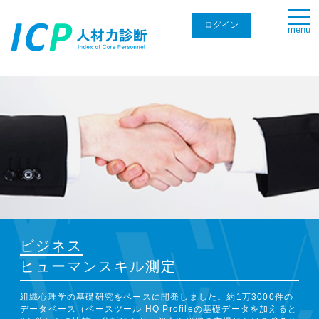
togg
navi
ログイン
menu
ビジネス
ヒューマンスキル測定
組織心理学の基礎研究をベースに開発しました。約1万3000件の
データベース（ベースツール HQ Profileの基礎データを加えると